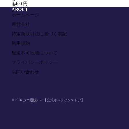
9,400 円
ゃ
ABOUT
ぶ
ホームページ
し
ゃ
運営会社
ぶ
特定商取引法に基づく表記
セ
ッ
利用規約
ト
配送不可地域について
500g
プライバシーポリシー
お問い合わせ
© 2026
カニ通販.com【公式オンラインストア】