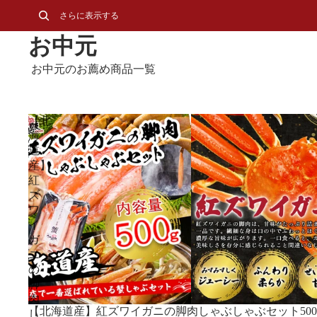
さらに表示する
お中元
お中元のお薦め商品一覧
【北
海
道
産】
紅
ズ
ワ
イ
ガ
ニ
の
脚
肉
【北海道産】紅ズワイガニの脚肉しゃぶしゃぶセット500
し