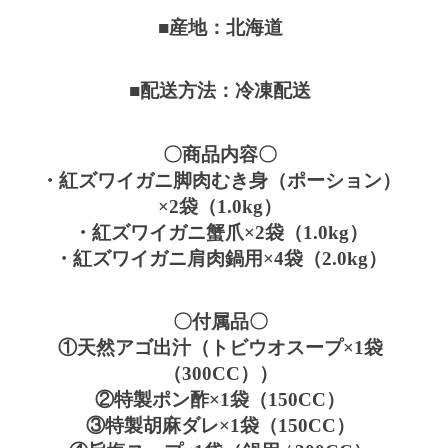
■産地：北海道
■配送方法：冷凍配送
〇商品内容〇
・紅ズワイガニ脚肉むき身（ポーション）
×2袋（1.0kg）
・紅ズワイガニ蟹爪×2袋（1.0kg）
・紅ズワイガニ肩肉鍋用×4袋（2.0kg）
〇付属品〇
①天然アゴ出汁（トビウオスープ×1袋
（300CC））
②特製ポン酢×1袋（150CC）
③特製胡麻ダレ×1袋（150CC）