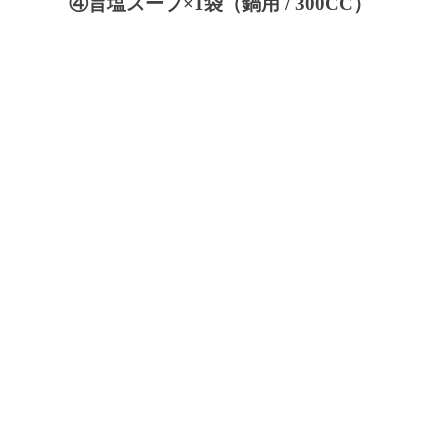
④旨塩スープ×1袋（鍋用 / 300CC）