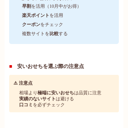
早割
を活用（10月中がお得）
楽天ポイント
を活用
クーポン
をチェック
複数サイトを
比較
する
安いおせちを選ぶ際の注意点
⚠️ 注意点
相場より
極端に安いおせち
は品質に注意
実績のないサイト
は避ける
口コミ
を必ずチェック