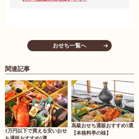
おせち一覧へ
関連記事
高級おせち通販おすすめ5選
1万円以下で買える安いおせ
【本格料亭の味】
ち通販おすすめ5選