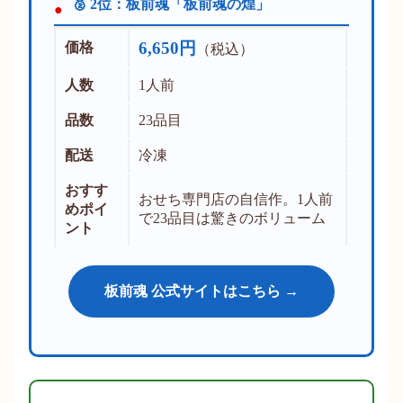
🥈 2位：板前魂「板前魂の煌」
6,650円
価格
（税込）
人数
1人前
品数
23品目
配送
冷凍
おすす
おせち専門店の自信作。1人前
めポイ
で23品目は驚きのボリューム
ント
板前魂 公式サイトはこちら →