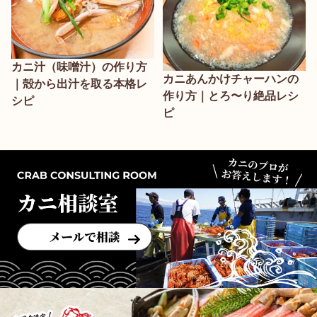
カニ汁（味噌汁）の作り方
カニあんかけチャーハンの
｜殻から出汁を取る本格レ
作り方｜とろ〜り絶品レシ
シピ
ピ