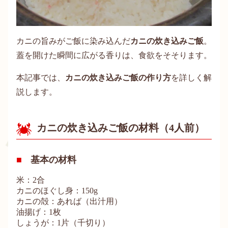
カニの旨みがご飯に染み込んだ
カニの炊き込みご飯
。
蓋を開けた瞬間に広がる香りは、食欲をそそります。
本記事では、
カニの炊き込みご飯の作り方
を詳しく解
説します。
カニの炊き込みご飯の材料（4人前）
基本の材料
米：2合
カニのほぐし身：150g
カニの殻：あれば（出汁用）
油揚げ：1枚
しょうが：1片（千切り）