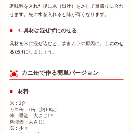
調味料を入れた後に水（出汁）を足して目盛りに合わ
せます。先に水を入れると味が薄くなります。
3. 具材は混ぜずにのせる
具材を米に混ぜ込むと、炊きムラの原因に。
上にのせ
るだけ
にしましょう。
カニ缶で作る簡単バージョン
材料
米：2合
カニ缶：1缶（約100g）
薄口醤油：大さじ1.5
料理酒：大さじ1
塩：少々