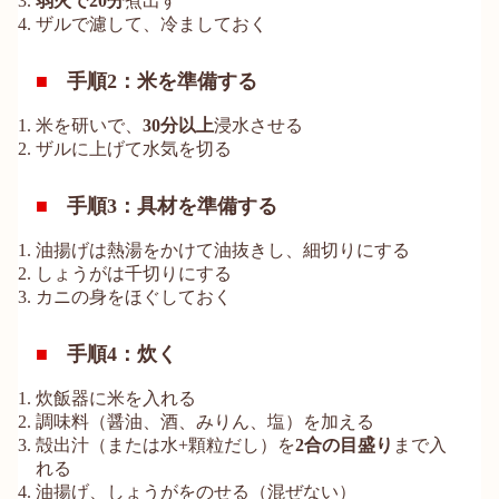
弱火で20分
煮出す
ザルで濾して、冷ましておく
手順2：米を準備する
米を研いで、
30分以上
浸水させる
ザルに上げて水気を切る
手順3：具材を準備する
油揚げは熱湯をかけて油抜きし、細切りにする
しょうがは千切りにする
カニの身をほぐしておく
手順4：炊く
炊飯器に米を入れる
調味料（醤油、酒、みりん、塩）を加える
殻出汁（または水+顆粒だし）を
2合の目盛り
まで入
れる
油揚げ、しょうがをのせる（混ぜない）