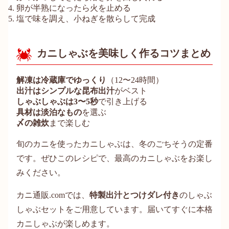
卵が半熟になったら火を止める
塩で味を調え、小ねぎを散らして完成
カニしゃぶを美味しく作るコツまとめ
解凍は冷蔵庫でゆっくり
（12〜24時間）
出汁はシンプルな昆布出汁
がベスト
しゃぶしゃぶは3〜5秒
で引き上げる
具材は淡泊なもの
を選ぶ
〆の雑炊
まで楽しむ
旬のカニを使ったカニしゃぶは、冬のごちそうの定番
です。ぜひこのレシピで、最高のカニしゃぶをお楽し
みください。
カニ通販.comでは、
特製出汁とつけダレ付き
のしゃぶ
しゃぶセットをご用意しています。届いてすぐに本格
カニしゃぶが楽しめます。