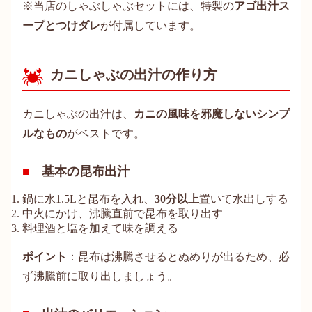
※当店のしゃぶしゃぶセットには、特製の
アゴ出汁ス
ープとつけダレ
が付属しています。
カニしゃぶの出汁の作り方
カニしゃぶの出汁は、
カニの風味を邪魔しないシンプ
ルなもの
がベストです。
基本の昆布出汁
鍋に水1.5Lと昆布を入れ、
30分以上
置いて水出しする
中火にかけ、沸騰直前で昆布を取り出す
料理酒と塩を加えて味を調える
ポイント
：昆布は沸騰させるとぬめりが出るため、必
ず沸騰前に取り出しましょう。