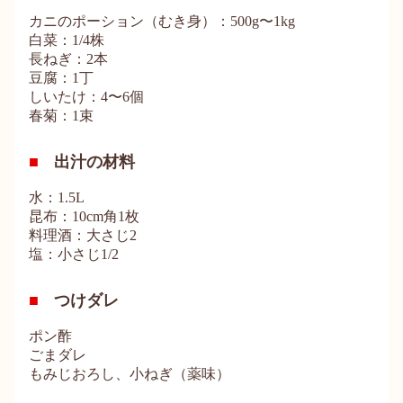
カニのポーション（むき身）：500g〜1kg
白菜：1/4株
長ねぎ：2本
豆腐：1丁
しいたけ：4〜6個
春菊：1束
出汁の材料
水：1.5L
昆布：10cm角1枚
料理酒：大さじ2
塩：小さじ1/2
つけダレ
ポン酢
ごまダレ
もみじおろし、小ねぎ（薬味）