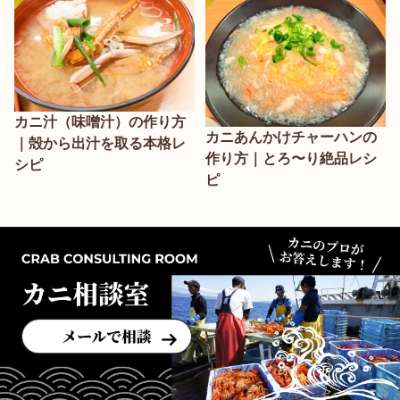
カニ汁（味噌汁）の作り方
カニあんかけチャーハンの
｜殻から出汁を取る本格レ
作り方｜とろ〜り絶品レシ
シピ
ピ