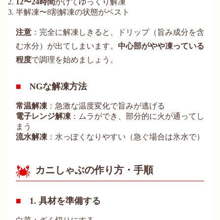
12〜24時間
かけてゆっくり解凍
半解凍〜8割解凍の状態がベスト
注意
：完全に解凍しきると、ドリップ（旨み成分を含
む水分）が出てしまいます。
中心部がやや凍っている
程度
で調理を始めましょう。
NGな解凍方法
常温解凍
：急激な温度変化で旨みが逃げる
電子レンジ解凍
：ムラができ、部分的に火が通ってし
まう
流水解凍
：水っぽくなりやすい（急ぐ場合は氷水で）
カニしゃぶの作り方・手順
1. 具材を準備する